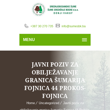
+387 30 270 735
info@sumesbk.ba
MENU
JAVNI POZIV ZA
OBILJEŽAVANJE
GRANICA ŠUMARIJA
FOJNICA 44 PROKOS-
FOJNICA
Home
Uncategorized
Javni poziv za
obilježavanje granica šumarija Fojnica 44 Prokos-