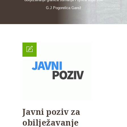
G.J Pogorelica Garež
Javni poziv za
obilježavanje