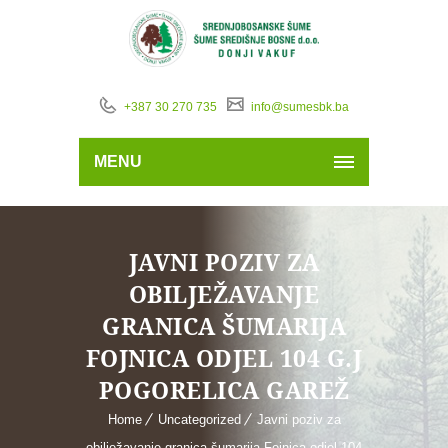
+387 30 270 735
info@sumesbk.ba
MENU
JAVNI POZIV ZA
OBILJEŽAVANJE
GRANICA ŠUMARIJA
FOJNICA ODJEL 104 G.J
POGORELICA GAREŽ
Home
Uncategorized
Javni poziv za
obilježavanje granica šumarija Fojnica odjel 104