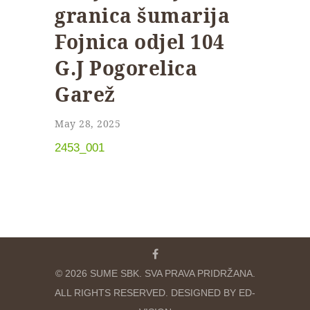
granica šumarija
Fojnica odjel 104
G.J Pogorelica
Garež
May 28, 2025
2453_001
© 2026 SUME SBK. SVA PRAVA PRIDRŽANA.
ALL RIGHTS RESERVED. DESIGNED BY ED-