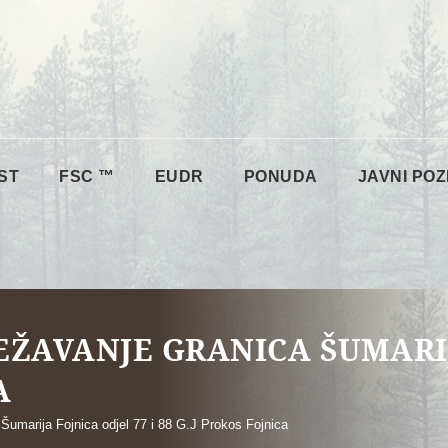
ST
FSC ™
EUDR
PONUDA
JAVNI POZ
JEŽAVANJE GRANICA ŠUMARIJ
A
 Šumarija Fojnica odjel 77 i 88 G.J Prokos Fojnica