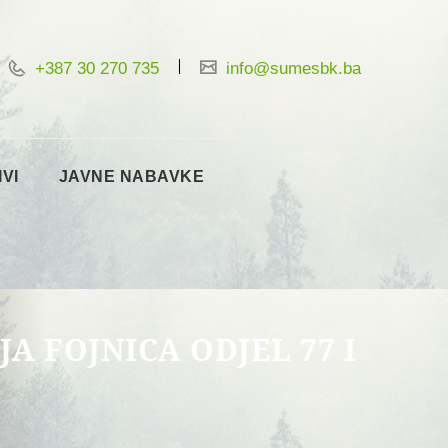
+387 30 270 735
info@sumesbk.ba
IVI
JAVNE NABAVKE
A FOJNICA ODJEL 77 I