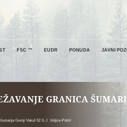
ST
FSC ™
EUDR
PONUDA
JAVNI POZ
JEŽAVANJE GRANICA ŠUMARI
šumarija Gornji Vakuf 02 G.J. Voljice-Pidriš