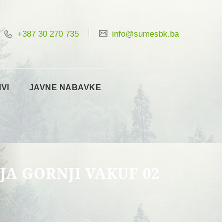
+387 30 270 735
info@sumesbk.ba
IVI
JAVNE NABAVKE
JA GORNJI VAKUF 02