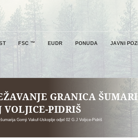
ST
FSC ™
EUDR
PONUDA
JAVNI POZ
JEŽAVANJE GRANICA ŠUMARI
J VOLJICE-PIDRIŠ
šumarija Gornji Vakuf-Uskoplje odjel 02 G.J Voljice-Pidriš