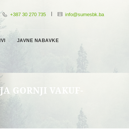
+387 30 270 735
info@sumesbk.ba
IVI
JAVNE NABAVKE
JA GORNJI VAKUF-