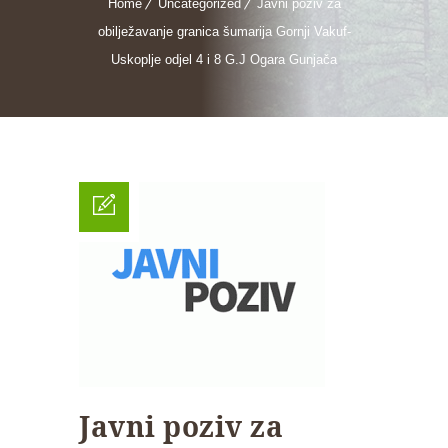
Home
Uncategorized
Javni poziv za
obilježavanje granica šumarija Gornji Vakuf-
Uskoplje odjel 4 i 8 G.J Ogara Gunjača
Javni poziv za