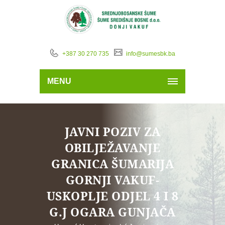
+387 30 270 735
info@sumesbk.ba
MENU
JAVNI POZIV ZA
OBILJEŽAVANJE
GRANICA ŠUMARIJA
GORNJI VAKUF-
USKOPLJE ODJEL 4 I 8
G.J OGARA GUNJAČA