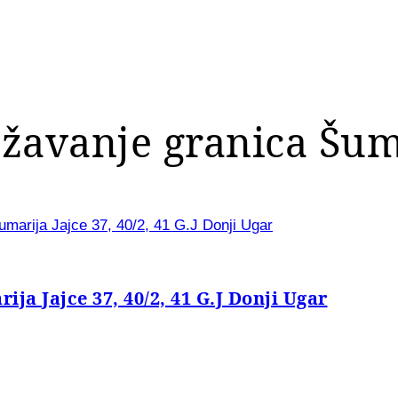
ežavanje granica Šuma
umarija Jajce 37, 40/2, 41 G.J Donji Ugar
ija Jajce 37, 40/2, 41 G.J Donji Ugar