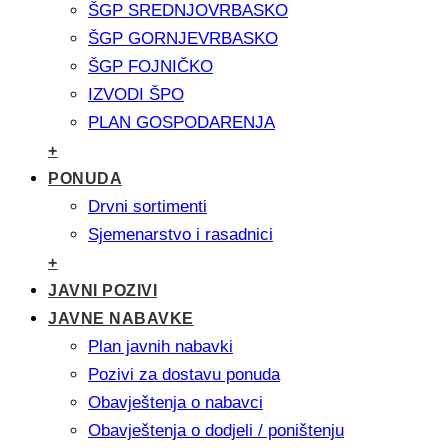
ŠGP SREDNJOVRBASKO
ŠGP GORNJEVRBASKO
ŠGP FOJNIČKO
IZVODI ŠPO
PLAN GOSPODARENJA
+
PONUDA
Drvni sortimenti
Sjemenarstvo i rasadnici
+
JAVNI POZIVI
JAVNE NABAVKE
Plan javnih nabavki
Pozivi za dostavu ponuda
Obavještenja o nabavci
Obavještenja o dodjeli / poništenju