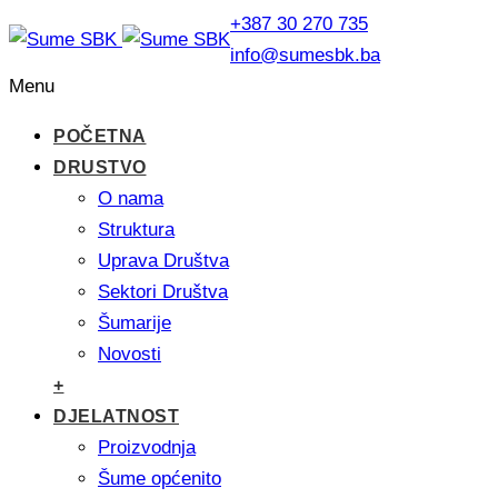
+387 30 270 735
info@sumesbk.ba
Menu
POČETNA
DRUSTVO
O nama
Struktura
Uprava Društva
Sektori Društva
Šumarije
Novosti
+
DJELATNOST
Proizvodnja
Šume općenito