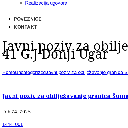
Realizacija ugovora
+
POVEZNICE
KONTAKT
Javni poziv za obilj
41 G.J Donji Ugar
Home
Uncategorized
Javni poziv za obilježavanje granica Š
Javni poziv za obilježavanje granica Šumar
Feb 24, 2025
1444_001