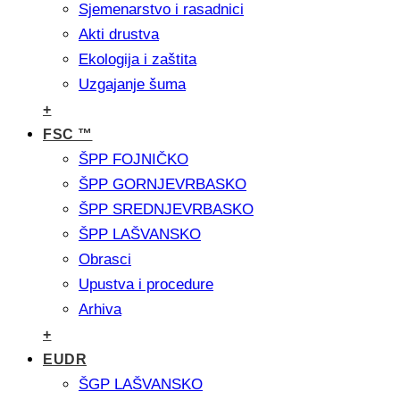
Sjemenarstvo i rasadnici
Akti drustva
Ekologija i zaštita
Uzgajanje šuma
+
FSC ™
ŠPP FOJNIČKO
ŠPP GORNJEVRBASKO
ŠPP SREDNJEVRBASKO
ŠPP LAŠVANSKO
Obrasci
Upustva i procedure
Arhiva
+
EUDR
ŠGP LAŠVANSKO