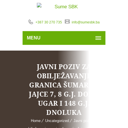
+387 30 270 735
info@sumesbk.ba
MENU
JAVNI POZIV ZA
OBILJEŽAVANJE
GRANICA ŠUMARIJA
JAJCE 7, 8 G.J. DONJI
UGAR I 148 G.J.
DNOLUKA
Home
Uncategorized
Javni poziv za