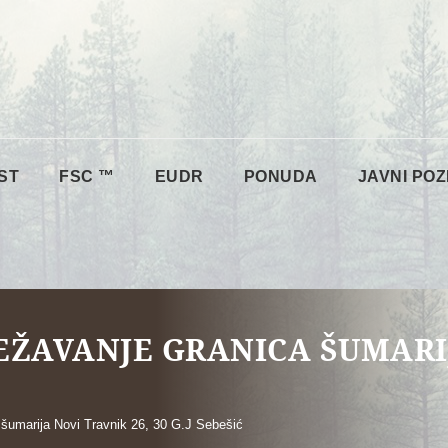
ST
FSC ™
EUDR
PONUDA
JAVNI POZ
JEŽAVANJE GRANICA ŠUMARI
a šumarija Novi Travnik 26, 30 G.J Sebešić