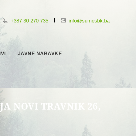
+387 30 270 735
info@sumesbk.ba
IVI
JAVNE NABAVKE
JA NOVI TRAVNIK 26,