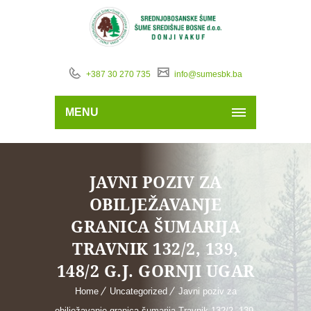
+387 30 270 735
info@sumesbk.ba
MENU
JAVNI POZIV ZA
OBILJEŽAVANJE
GRANICA ŠUMARIJA
TRAVNIK 132/2, 139,
148/2 G.J. GORNJI UGAR
Home
Uncategorized
Javni poziv za
obilježavanje granica šumarija Travnik 132/2, 139,