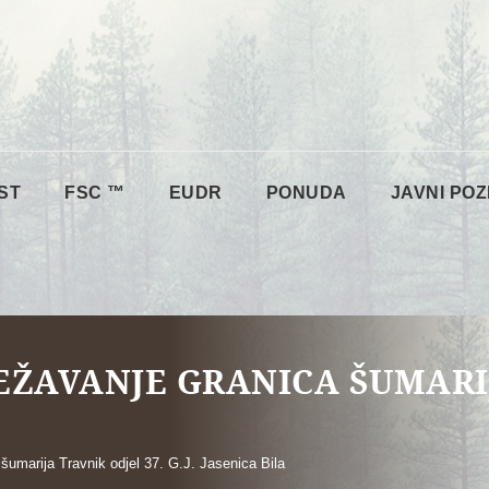
ST
FSC ™
EUDR
PONUDA
JAVNI POZ
JEŽAVANJE GRANICA ŠUMARI
 šumarija Travnik odjel 37. G.J. Jasenica Bila