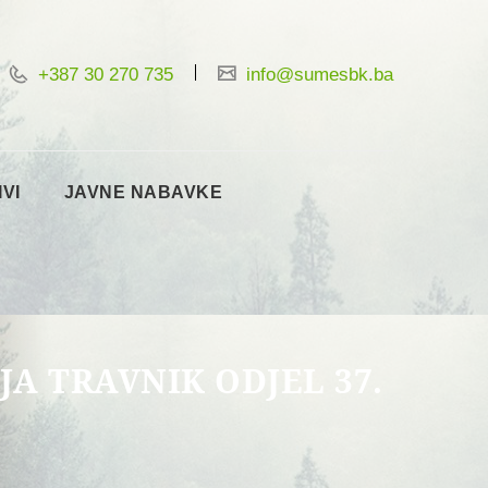
+387 30 270 735
info@sumesbk.ba
IVI
JAVNE NABAVKE
JA TRAVNIK ODJEL 37.