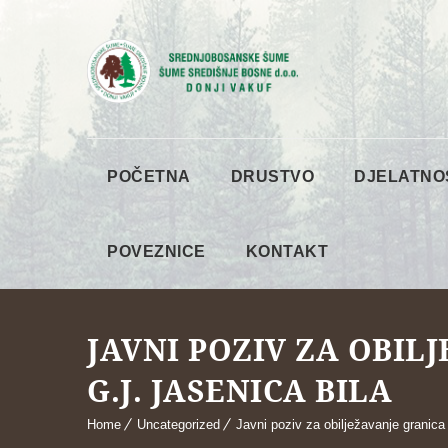
POČETNA
DRUSTVO
DJELATNO
POVEZNICE
KONTAKT
JAVNI POZIV ZA OBIL
G.J. JASENICA BILA
Home
Uncategorized
Javni poziv za obilježavanje granica