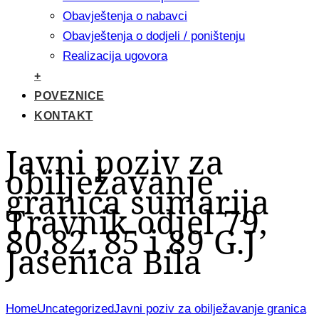
Obavještenja o nabavci
Obavještenja o dodjeli / poništenju
Realizacija ugovora
+
POVEZNICE
KONTAKT
Javni poziv za
obilježavanje
granica šumarija
Travnik odjel 79,
80,82, 85 i 89 G.J
Jasenica Bila
Home
Uncategorized
Javni poziv za obilježavanje granica