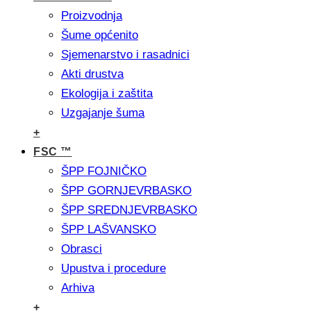
Proizvodnja
Šume općenito
Sjemenarstvo i rasadnici
Akti drustva
Ekologija i zaštita
Uzgajanje šuma
+
FSC ™
ŠPP FOJNIČKO
ŠPP GORNJEVRBASKO
ŠPP SREDNJEVRBASKO
ŠPP LAŠVANSKO
Obrasci
Upustva i procedure
Arhiva
+