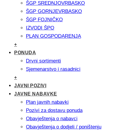
ŠGP SREDNJOVRBASKO
ŠGP GORNJEVRBASKO
ŠGP FOJNIČKO
IZVODI ŠPO
PLAN GOSPODARENJA
+
PONUDA
Drvni sortimenti
Sjemenarstvo i rasadnici
+
JAVNI POZIVI
JAVNE NABAVKE
Plan javnih nabavki
Pozivi za dostavu ponuda
Obavještenja o nabavci
Obavještenja o dodjeli / poništenju