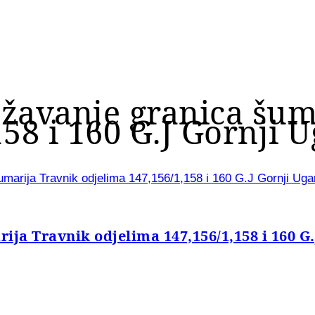
ježavanje granica šu
58 i 160 G.J Gornji 
umarija Travnik odjelima 147,156/1,158 i 160 G.J Gornji Uga
ija Travnik odjelima 147,156/1,158 i 160 G