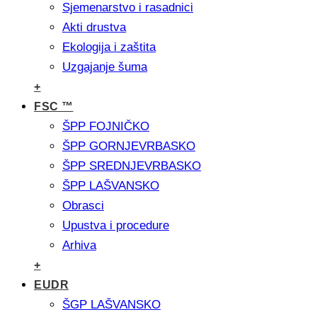
Sjemenarstvo i rasadnici
Akti drustva
Ekologija i zaštita
Uzgajanje šuma
+
FSC ™
ŠPP FOJNIČKO
ŠPP GORNJEVRBASKO
ŠPP SREDNJEVRBASKO
ŠPP LAŠVANSKO
Obrasci
Upustva i procedure
Arhiva
+
EUDR
ŠGP LAŠVANSKO