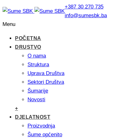
+387 30 270 735
info@sumesbk.ba
Menu
POČETNA
DRUSTVO
O nama
Struktura
Uprava Društva
Sektori Društva
Šumarije
Novosti
+
DJELATNOST
Proizvodnja
Šume općenito