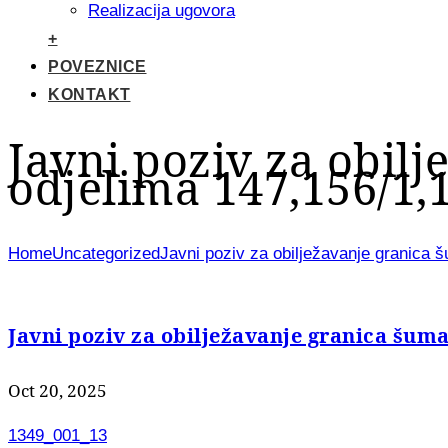
Realizacija ugovora
+
POVEZNICE
KONTAKT
Javni poziv za obil
odjelima 147,156/1,1
Home
Uncategorized
Javni poziv za obilježavanje granica š
Javni poziv za obilježavanje granica šumar
Oct 20, 2025
1349_001_13