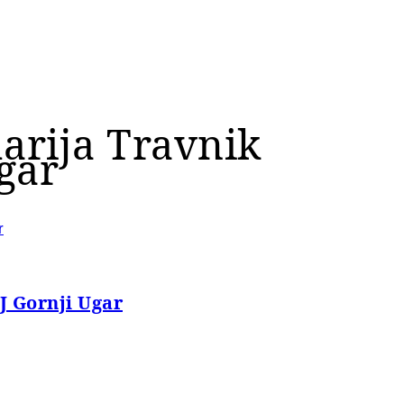
marija Travnik
Ugar
r
.J Gornji Ugar