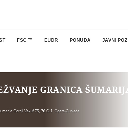
ST
FSC ™
EUDR
PONUDA
JAVNI POZ
JEŽVANJE GRANICA ŠUMARIJA
 šumarija Gornji Vakuf 75, 76 G.J. Ogara-Gunjača