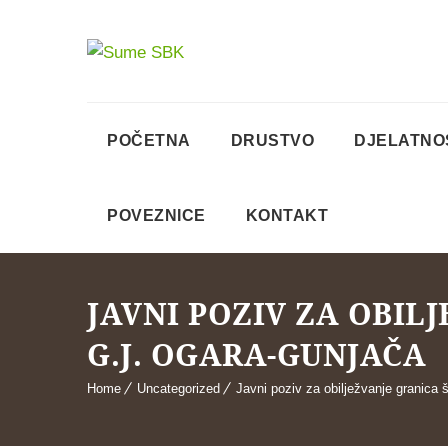
POČETNA
DRUSTVO
DJELATNO
POVEZNICE
KONTAKT
JAVNI POZIV ZA OBIL
G.J. OGARA-GUNJAČA
Home
Uncategorized
Javni poziv za obilježvanje granica