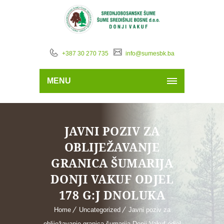
+387 30 270 735
info@sumesbk.ba
MENU
JAVNI POZIV ZA
OBLIJEŽAVANJE
GRANICA ŠUMARIJA
DONJI VAKUF ODJEL
178 G:J DNOLUKA
Home
Uncategorized
Javni poziv za
obliježavanje granica šumarija Donji Vakuf odjel