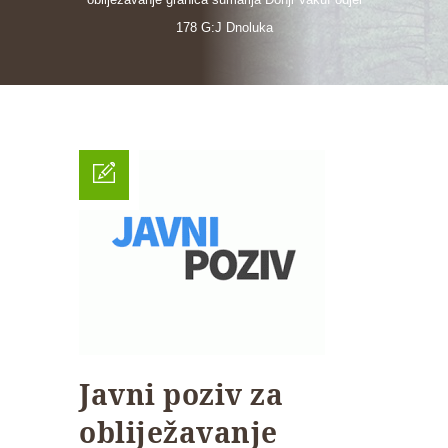
178 G:J Dnoluka
Javni poziv za
obliježavanje