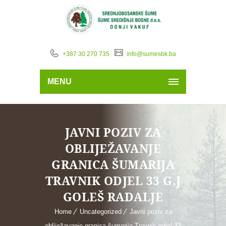
+387 30 270 735
info@sumesbk.ba
MENU
JAVNI POZIV ZA
OBLIJEŽAVANJE
GRANICA ŠUMARIJA
TRAVNIK ODJEL 33 G.J
GOLEŠ RADALJE
Home
Uncategorized
Javni poziv za
obliježavanje granica šumarija Travnik odjel 33