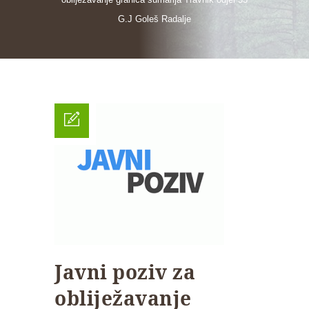
G.J Goleš Radalje
Javni poziv za
obliježavanje