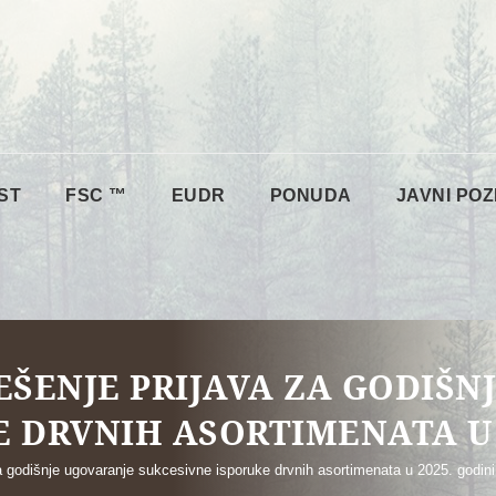
ST
FSC ™
EUDR
PONUDA
JAVNI POZ
EŠENJE PRIJAVA ZA GODIŠN
 DRVNIH ASORTIMENATA U 
a godišnje ugovaranje sukcesivne isporuke drvnih asortimenata u 2025. godini