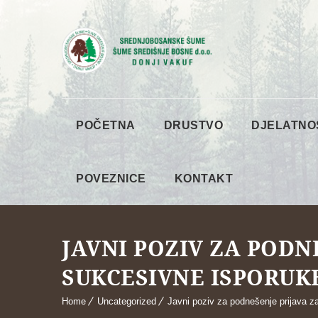
POČETNA
DRUSTVO
DJELATNO
POVEZNICE
KONTAKT
JAVNI POZIV ZA PODN
SUKCESIVNE ISPORUKE
Home
Uncategorized
Javni poziv za podnešenje prijava z