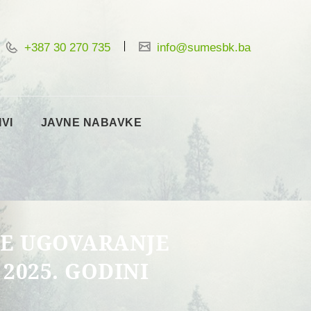
+387 30 270 735
info@sumesbk.ba
IVI
JAVNE NABAVKE
JE UGOVARANJE
2025. GODINI