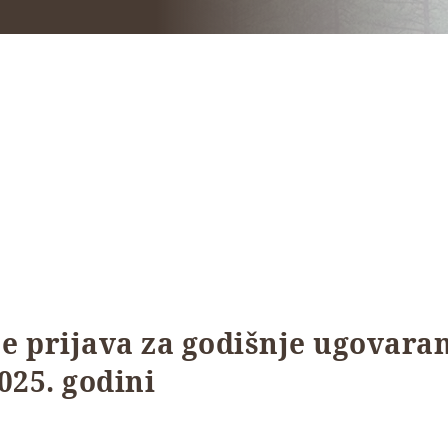
je prijava za godišnje ugovara
025. godini