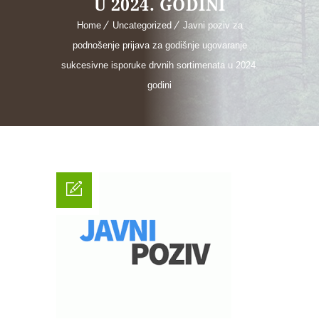
U 2024. GODINI
Home
Uncategorized
Javni poziv za
podnošenje prijava za godišnje ugovaranje
sukcesivne isporuke drvnih sortimenata u 2024.
godini