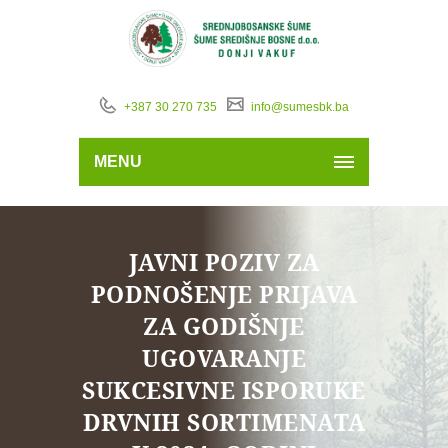
+387 30 270 735
info@sumesbk.ba
MENU
JAVNI POZIV ZA
PODNOŠENJE PRIJAVA
ZA GODIŠNJE
UGOVARANJE
SUKCESIVNE ISPORUKE
DRVNIH SORTIMENATA