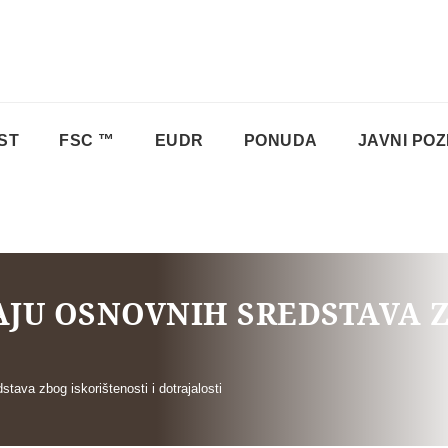
ST
FSC ™
EUDR
PONUDA
JAVNI POZ
AJU OSNOVNIH SREDSTAVA 
tava zbog iskorištenosti i dotrajalosti