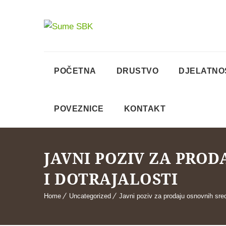
POČETNA
DRUSTVO
DJELATNO
POVEZNICE
KONTAKT
JAVNI POZIV ZA PROD
I DOTRAJALOSTI
Home
Uncategorized
Javni poziv za prodaju osnovnih sreds