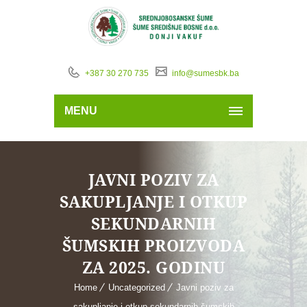
+387 30 270 735
info@sumesbk.ba
MENU
JAVNI POZIV ZA
SAKUPLJANJE I OTKUP
SEKUNDARNIH
ŠUMSKIH PROIZVODA
ZA 2025. GODINU
Home
Uncategorized
Javni poziv za
sakupljanje i otkup sekundarnih šumskih