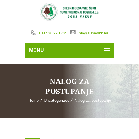
+387 30 270 735
info@sumesbk.ba
MENU
NALOG ZA
POSTUPANJE
Home
Uncategorized
Nalog za postupanje