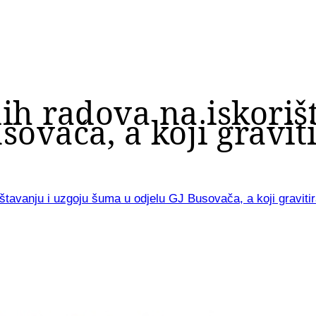
ih radova na iskoriš
sovača, a koji gravi
ištavanju i uzgoju šuma u odjelu GJ Busovača, a koji gravit