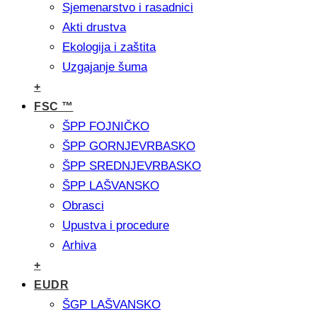
Sjemenarstvo i rasadnici
Akti drustva
Ekologija i zaštita
Uzgajanje šuma
+
FSC ™
ŠPP FOJNIČKO
ŠPP GORNJEVRBASKO
ŠPP SREDNJEVRBASKO
ŠPP LAŠVANSKO
Obrasci
Upustva i procedure
Arhiva
+
EUDR
ŠGP LAŠVANSKO