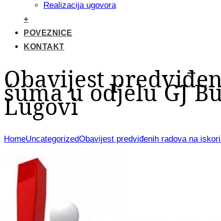
Realizacija ugovora
+
POVEZNICE
KONTAKT
Obavijest predviđen
šuma u odjelu GJ Bu
Lugovi
Home
Uncategorized
Obavijest predviđenih radova na iskor