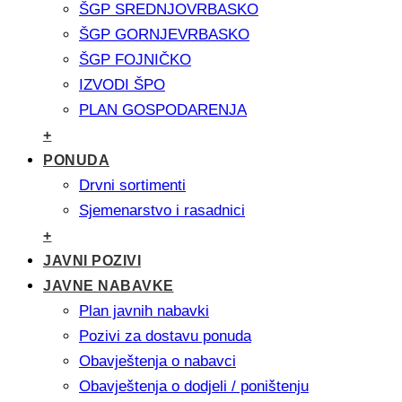
ŠGP SREDNJOVRBASKO
ŠGP GORNJEVRBASKO
ŠGP FOJNIČKO
IZVODI ŠPO
PLAN GOSPODARENJA
+
PONUDA
Drvni sortimenti
Sjemenarstvo i rasadnici
+
JAVNI POZIVI
JAVNE NABAVKE
Plan javnih nabavki
Pozivi za dostavu ponuda
Obavještenja o nabavci
Obavještenja o dodjeli / poništenju