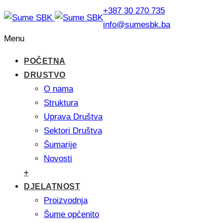
+387 30 270 735
info@sumesbk.ba
Menu
POČETNA
DRUSTVO
O nama
Struktura
Uprava Društva
Sektori Društva
Šumarije
Novosti
+
DJELATNOST
Proizvodnja
Šume općenito