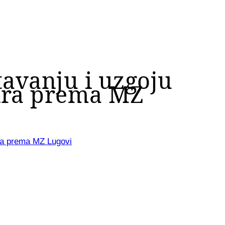
tavanju i uzgoju
tira prema MZ
ira prema MZ Lugovi