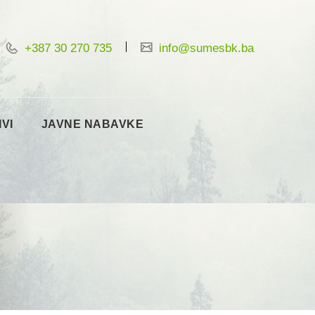
+387 30 270 735
info@sumesbk.ba
IVI
JAVNE NABAVKE