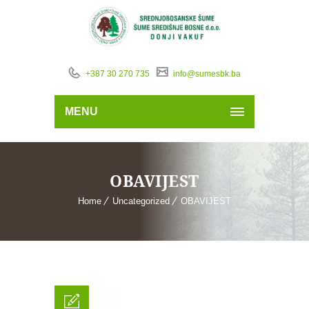
+387 30 270 735
info@sumesbk.ba
MENU
OBAVIJEST
Home
Uncategorized
OBAVIJEST