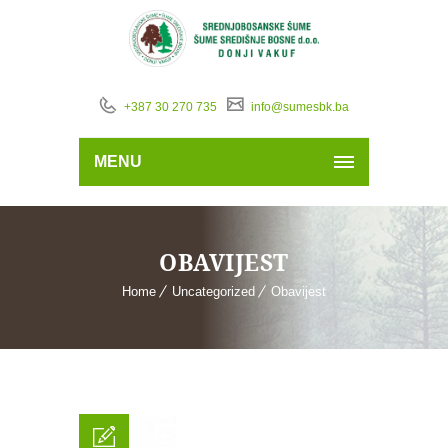
+387 30 270 735
info@sumesbk.ba
MENU
OBAVIJEST
Home
Uncategorized
Obavijest