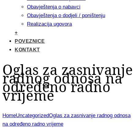
Obavještenja o nabavci
Obavještenja o dodjeli / poništenju
Realizacija ugovora
+
POVEZNICE
KONTAKT
Oglas za zasnivanje
radnog odnosa na
određeno radno
vrijeme
Home
Uncategorized
Oglas za zasnivanje radnog odnosa
na određeno radno vrijeme