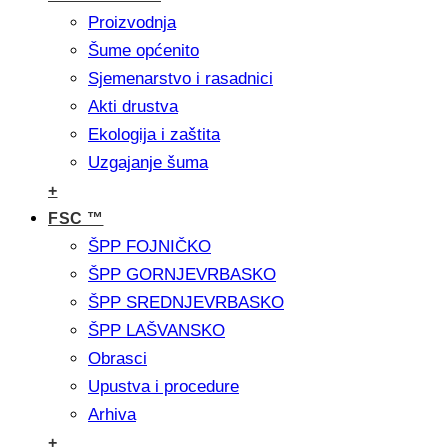
Proizvodnja
Šume općenito
Sjemenarstvo i rasadnici
Akti drustva
Ekologija i zaštita
Uzgajanje šuma
+
FSC ™
ŠPP FOJNIČKO
ŠPP GORNJEVRBASKO
ŠPP SREDNJEVRBASKO
ŠPP LAŠVANSKO
Obrasci
Upustva i procedure
Arhiva
+