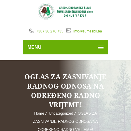
+387 30 270 735
info@sumesbk.ba
MENU
OGLAS ZA ZASNIVANJE
RADNOG ODNOSA NA
ODREĐENO RADNO
VRIJEME!
Home
Uncategorized
OGLAS ZA
ZASNIVANJE RADNOG ODNOSA NA
ODREĐENO RADNO VRIJEME!