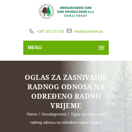
+387 30 270 735
info@sumesbk.ba
MENU
OGLAS ZA ZASNIVANJE
RADNOG ODNOSA NA
ODREĐENO RADNO
VRIJEME
Home
Uncategorized
Oglas za zasnivanje
radnog odnosa na određeno radno vrijeme