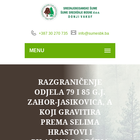
+387 30 270 735
info@sumesbk.ba
MENU
RAZGRANIČENJE
ODJELA 79 I 85 G.J.
ZAHOR-JASIKOVICA, A
KOJI GRAVITIRA
PREMA SELIMA
HRASTOVI I