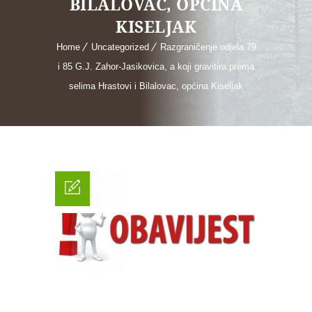
BILALOVAC, OPĆINA
KISELJAK
Home
Uncategorized
Razgraničenje odjela 79
i 85 G.J. Zahor-Jasikovica, a koji gravitira prema
selima Hrastovi i Bilalovac, općina Kiseljak