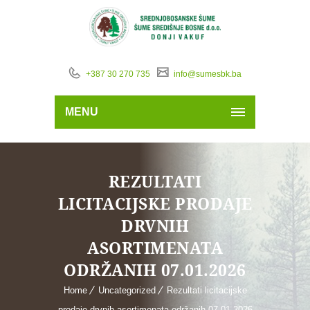
+387 30 270 735
info@sumesbk.ba
MENU
REZULTATI
LICITACIJSKE PRODAJE
DRVNIH
ASORTIMENATA
ODRŽANIH 07.01.2026
Home
Uncategorized
Rezultati licitacijske
prodaje drvnih asortimenata održanih 07.01.2026