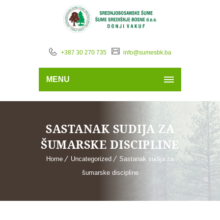
+387 30 270 735
info@sumesbk.ba
MENU
SASTANAK SUDIJA ZA
ŠUMARSKE DISCIPLINE
Home
Uncategorized
Sastanak sudija za
šumarske discipline