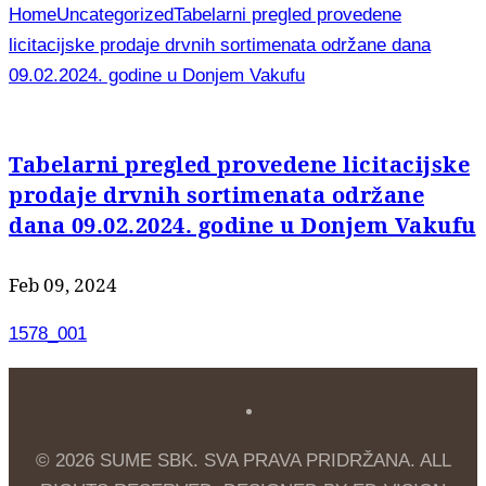
Home
Uncategorized
Tabelarni pregled provedene
licitacijske prodaje drvnih sortimenata održane dana
09.02.2024. godine u Donjem Vakufu
Tabelarni pregled provedene licitacijske
prodaje drvnih sortimenata održane
dana 09.02.2024. godine u Donjem Vakufu
Feb 09, 2024
1578_001
© 2026 SUME SBK. SVA PRAVA PRIDRŽANA. ALL