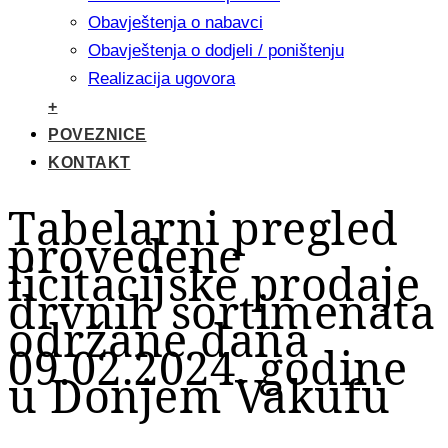
Obavještenja o nabavci
Obavještenja o dodjeli / poništenju
Realizacija ugovora
+
POVEZNICE
KONTAKT
Tabelarni pregled
provedene
licitacijske prodaje
drvnih sortimenata
održane dana
09.02.2024. godine
u Donjem Vakufu