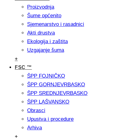
Proizvodnja
Šume općenito
Sjemenarstvo i rasadnici
Akti drustva
Ekologija i zaštita
Uzgajanje šuma
+
FSC ™
ŠPP FOJNIČKO
ŠPP GORNJEVRBASKO
ŠPP SREDNJEVRBASKO
ŠPP LAŠVANSKO
Obrasci
Upustva i procedure
Arhiva
+