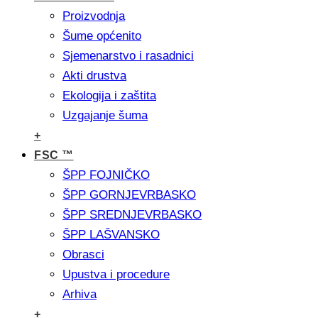
Proizvodnja
Šume općenito
Sjemenarstvo i rasadnici
Akti drustva
Ekologija i zaštita
Uzgajanje šuma
+
FSC ™
ŠPP FOJNIČKO
ŠPP GORNJEVRBASKO
ŠPP SREDNJEVRBASKO
ŠPP LAŠVANSKO
Obrasci
Upustva i procedure
Arhiva
+