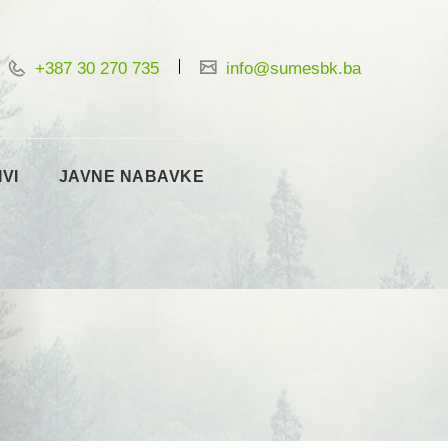
+387 30 270 735
info@sumesbk.ba
IVI
JAVNE NABAVKE