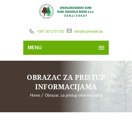
+387 30 270 735
info@sumesbk.ba
MENU
OBRAZAC ZA PRISTUP
INFORMACIJAMA
Home
Obrazac za pristup informacijama