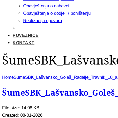
Obavještenja o nabavci
Obavještenja o dodjeli / poništenju
Realizacija ugovora
+
POVEZNICE
KONTAKT
ŠumeSBK_Lašvansko_
Home
ŠumeSBK_Lašvansko_Goleš_Radalje_Travnik_18_a.
ŠumeSBK_Lašvansko_Goleš_R
File size: 14.08 KB
Created: 08-01-2026