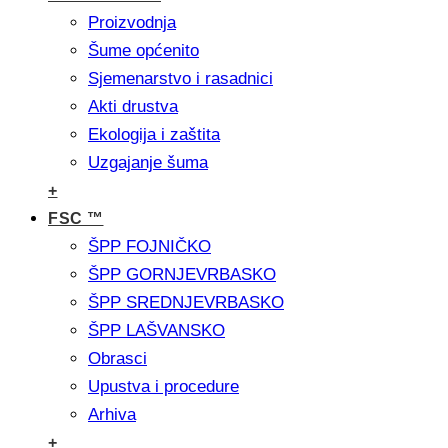
Proizvodnja
Šume općenito
Sjemenarstvo i rasadnici
Akti drustva
Ekologija i zaštita
Uzgajanje šuma
+
FSC ™
ŠPP FOJNIČKO
ŠPP GORNJEVRBASKO
ŠPP SREDNJEVRBASKO
ŠPP LAŠVANSKO
Obrasci
Upustva i procedure
Arhiva
+