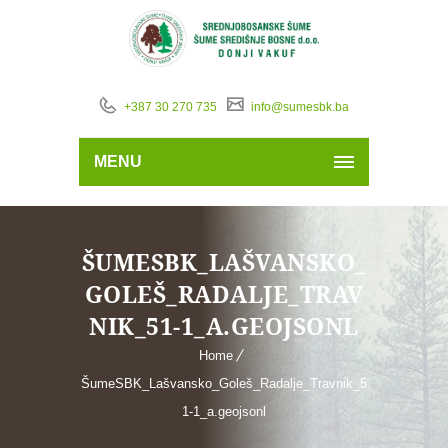
+387 30 270 735
info@sumesbk.ba
MENU
ŠUMESBK_LAŠVANSKO_
GOLEŠ_RADALJE_TRAV
NIK_51-1_A.GEOJSONL
Home
ŠumeSBK_Lašvansko_Goleš_Radalje_Travnik_5
1-1_a.geojsonl