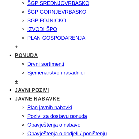
ŠGP SREDNJOVRBASKO
ŠGP GORNJEVRBASKO
ŠGP FOJNIČKO
IZVODI ŠPO
PLAN GOSPODARENJA
+
PONUDA
Drvni sortimenti
Sjemenarstvo i rasadnici
+
JAVNI POZIVI
JAVNE NABAVKE
Plan javnih nabavki
Pozivi za dostavu ponuda
Obavještenja o nabavci
Obavještenja o dodjeli / poništenju