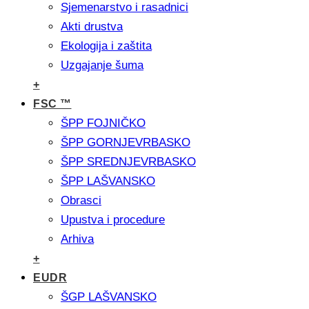
Sjemenarstvo i rasadnici
Akti drustva
Ekologija i zaštita
Uzgajanje šuma
+
FSC ™
ŠPP FOJNIČKO
ŠPP GORNJEVRBASKO
ŠPP SREDNJEVRBASKO
ŠPP LAŠVANSKO
Obrasci
Upustva i procedure
Arhiva
+
EUDR
ŠGP LAŠVANSKO