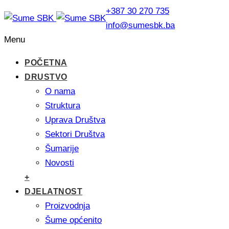
+387 30 270 735
info@sumesbk.ba
Menu
POČETNA
DRUSTVO
O nama
Struktura
Uprava Društva
Sektori Društva
Šumarije
Novosti
+
DJELATNOST
Proizvodnja
Šume općenito