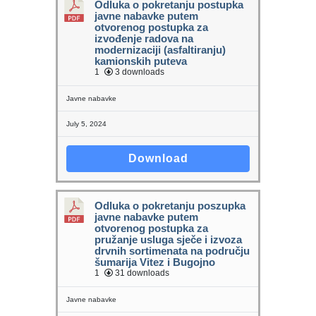
Odluka o pokretanju postupka
javne nabavke putem
otvorenog postupka za
izvođenje radova na
modernizaciji (asfaltiranju)
kamionskih puteva
1
3 downloads
Javne nabavke
July 5, 2024
Download
Odluka o pokretanju poszupka
javne nabavke putem
otvorenog postupka za
pružanje usluga sječe i izvoza
drvnih sortimenata na području
šumarija Vitez i Bugojno
1
31 downloads
Javne nabavke