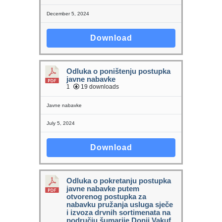
December 5, 2024
Download
Odluka o poništenju postupka
javne nabavke
1
19 downloads
Javne nabavke
July 5, 2024
Download
Odluka o pokretanju postupka
javne nabavke putem
otvorenog postupka za
nabavku pružanja usluga sječe
i izvoza drvnih sortimenata na
području šumarije Donji Vakuf