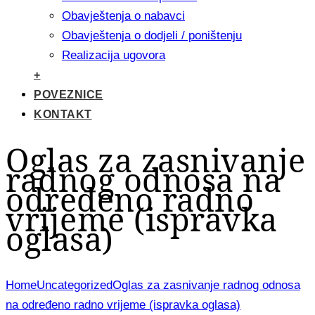
Obavještenja o nabavci
Obavještenja o dodjeli / poništenju
Realizacija ugovora
+
POVEZNICE
KONTAKT
Oglas za zasnivanje
radnog odnosa na
određeno radno
vrijeme (ispravka
oglasa)
Home
Uncategorized
Oglas za zasnivanje radnog odnosa
na određeno radno vrijeme (ispravka oglasa)