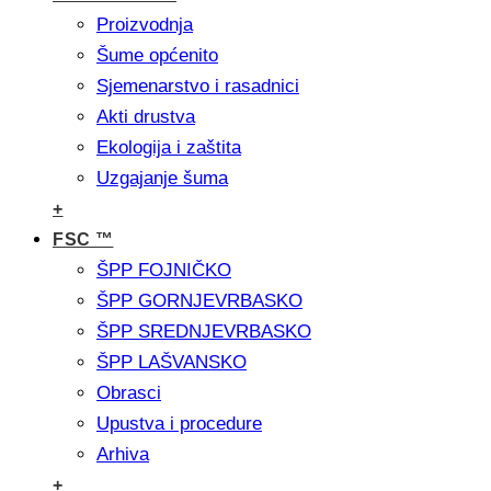
Proizvodnja
Šume općenito
Sjemenarstvo i rasadnici
Akti drustva
Ekologija i zaštita
Uzgajanje šuma
+
FSC ™
ŠPP FOJNIČKO
ŠPP GORNJEVRBASKO
ŠPP SREDNJEVRBASKO
ŠPP LAŠVANSKO
Obrasci
Upustva i procedure
Arhiva
+