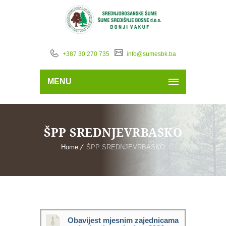
+387 30 270 735
info@sumesbk.ba
MENU
ŠPP SREDNJEVRBASKO
Home
ŠPP SREDNJEVRBASKO
Obavijest mjesnim zajednicama