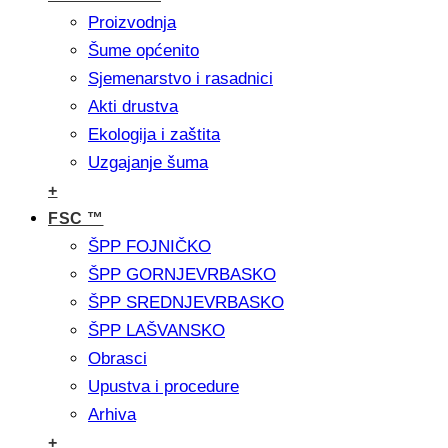
Proizvodnja
Šume općenito
Sjemenarstvo i rasadnici
Akti drustva
Ekologija i zaštita
Uzgajanje šuma
+
FSC ™
ŠPP FOJNIČKO
ŠPP GORNJEVRBASKO
ŠPP SREDNJEVRBASKO
ŠPP LAŠVANSKO
Obrasci
Upustva i procedure
Arhiva
+