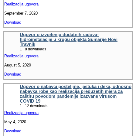
Realizacija ugovora
September 7, 2020
Download
Ugovor o izvođenju dodatnih radova-
hidroinstalacije u krugu objekta Šumarije Novi
Travnik
1
8 downloads
Realizacija ugovora
August 5, 2020
Download
Ugovor o nabavci posteljine, jastuka i deka, odnosno
nabavka robe kao realizacija preduzetih mjera za
zaštitu povodom pandemije izazvane virusom
COVID 19
1
12 downloads
Realizacija ugovora
May 4, 2020
Download