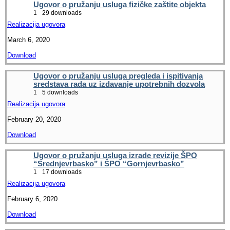
Ugovor o pružanju usluga fizičke zaštite objekta
1
29 downloads
Realizacija ugovora
March 6, 2020
Download
Ugovor o pružanju usluga pregleda i ispitivanja
sredstava rada uz izdavanje upotrebnih dozvola
1
5 downloads
Realizacija ugovora
February 20, 2020
Download
Ugovor o pružanju usluga izrade revizije ŠPO
“Srednjevrbasko” i ŠPO “Gornjevrbasko”
1
17 downloads
Realizacija ugovora
February 6, 2020
Download