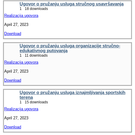
Ugovor o pružanju usluga stručnog usavršavanja
1
18 downloads
Realizacija ugovora
April 27, 2023
Download
Ugovor o pružanju usluga organizacije stručno-
edukativnog putovanja
1
11 downloads
Realizacija ugovora
April 27, 2023
Download
Ugovor o pružanju usluga iznajmljivanja sportskih
terena
1
15 downloads
Realizacija ugovora
April 27, 2023
Download