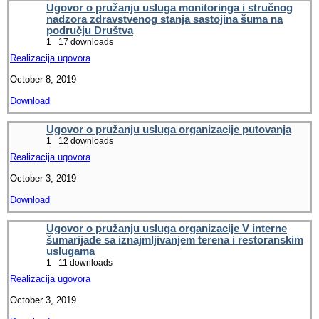
Ugovor o pružanju usluga monitoringa i stručnog
nadzora zdravstvenog stanja sastojina šuma na
području Društva
1
17 downloads
Realizacija ugovora
October 8, 2019
Download
Ugovor o pružanju usluga organizacije putovanja
1
12 downloads
Realizacija ugovora
October 3, 2019
Download
Ugovor o pružanju usluga organizacije V interne
šumarijade sa iznajmljivanjem terena i restoranskim
uslugama
1
11 downloads
Realizacija ugovora
October 3, 2019