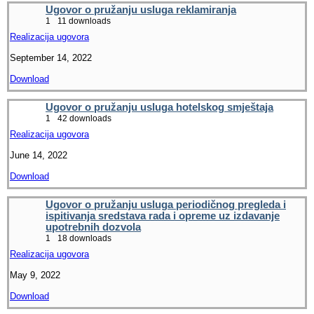
Ugovor o pružanju usluga reklamiranja
1
11 downloads
Realizacija ugovora
September 14, 2022
Download
Ugovor o pružanju usluga hotelskog smještaja
1
42 downloads
Realizacija ugovora
June 14, 2022
Download
Ugovor o pružanju usluga periodičnog pregleda i
ispitivanja sredstava rada i opreme uz izdavanje
upotrebnih dozvola
1
18 downloads
Realizacija ugovora
May 9, 2022
Download