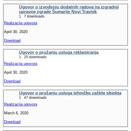
Ugovor o izvođenju dodatnih radova na izgradnji
upravne zgrade Šumarije Novi Travnik
1
7 downloads
Realizacija ugovora
April 30, 2020
Download
Ugovor o pružanju usluga reklamiranja
1
25 downloads
Realizacija ugovora
April 30, 2020
Download
Ugovor o pružanju usluga tehničke zaštite objekta
1
47 downloads
Realizacija ugovora
March 6, 2020
Download