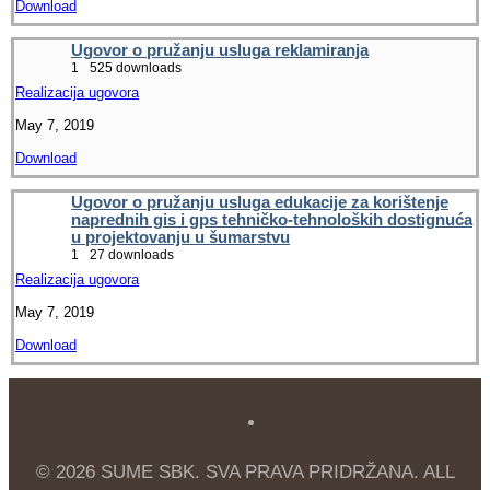
Download
Ugovor o pružanju usluga reklamiranja
1
525 downloads
Realizacija ugovora
May 7, 2019
Download
Ugovor o pružanju usluga edukacije za korištenje
naprednih gis i gps tehničko-tehnoloških dostignuća
u projektovanju u šumarstvu
1
27 downloads
Realizacija ugovora
May 7, 2019
Download
© 2026 SUME SBK. SVA PRAVA PRIDRŽANA. ALL