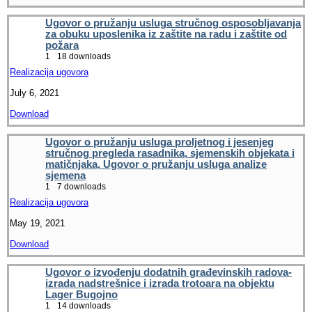
Ugovor o pružanju usluga stručnog osposobljavanja
za obuku uposlenika iz zaštite na radu i zaštite od
požara
1
18 downloads
Realizacija ugovora
July 6, 2021
Download
Ugovor o pružanju usluga proljetnog i jesenjeg
stručnog pregleda rasadnika, sjemenskih objekata i
matičnjaka, Ugovor o pružanju usluga analize
sjemena
1
7 downloads
Realizacija ugovora
May 19, 2021
Download
Ugovor o izvođenju dodatnih građevinskih radova-
izrada nadstrešnice i izrada trotoara na objektu
Lager Bugojno
1
14 downloads