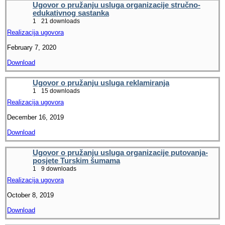
Ugovor o pružanju usluga organizacije stručno-
edukativnog sastanka
1
21 downloads
Realizacija ugovora
February 7, 2020
Download
Ugovor o pružanju usluga reklamiranja
1
15 downloads
Realizacija ugovora
December 16, 2019
Download
Ugovor o pružanju usluga organizacije putovanja-
posjete Turskim šumama
1
9 downloads
Realizacija ugovora
October 8, 2019
Download